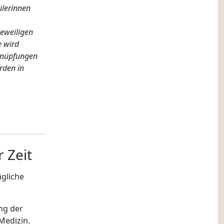
ülerinnen
jeweiligen
e wird
rknüpfungen
rden in
 Zeit
ägliche
ng der
Medizin.