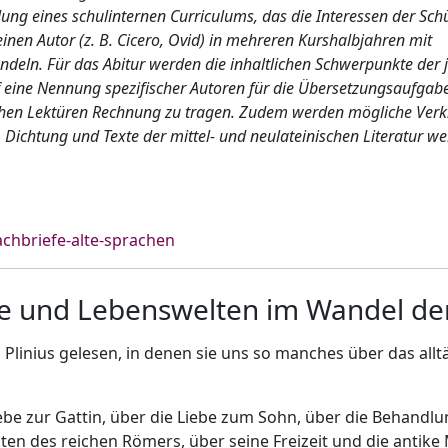
ellung eines schulinternen Curriculums, das die Interessen der Sch
 einen Autor (z. B. Cicero, Ovid) in mehreren Kurshalbjahren mit
deln. Für das Abitur werden die inhaltlichen Schwerpunkte der 
eine Nennung spezifischer Autoren für die Übersetzungsaufgab
glichen Lektüren Rechnung zu tragen. Zudem werden mögliche Ve
Dichtung und Texte der mittel- und neulateinischen Literatur we
achbriefe-alte-sprachen
e und Lebenswelten im Wandel der
Plinius gelesen, in denen sie uns so manches über das allt
iebe zur Gattin, über die Liebe zum Sohn, über die Behandlu
ten des reichen Römers, über seine Freizeit und die antike 