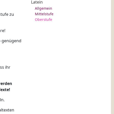
Latein
Allgemein
stufe zu
Mittelstufe
Oberstufe
re!
ob genügend
ss ihr
 werden
Texte!
ln.
ltexten