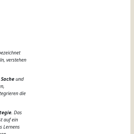
ezeichnet
ln, verstehen
 Sache
und
en,
tegrieren die
tegie
. Das
t auf ein
es Lernens