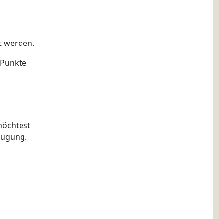
t werden.
 Punkte
möchtest
rfügung.