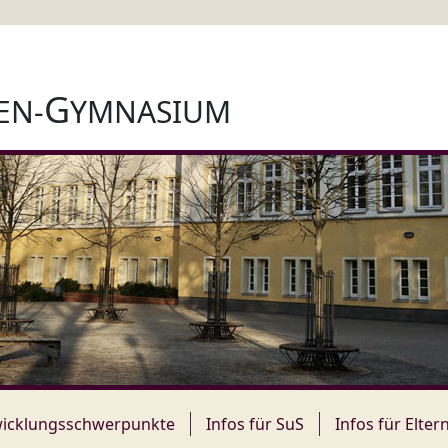
G
EN-
YMNASIUM
icklungsschwerpunkte
Infos für SuS
Infos für Elter