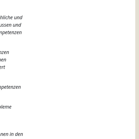
hliche und
lussen und
ompetenzen
nzen
hen
ert
ompetenzen
obleme
nen in den