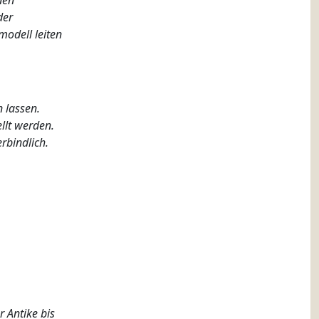
nen
der
modell leiten
n lassen.
llt werden.
rbindlich.
 Antike bis