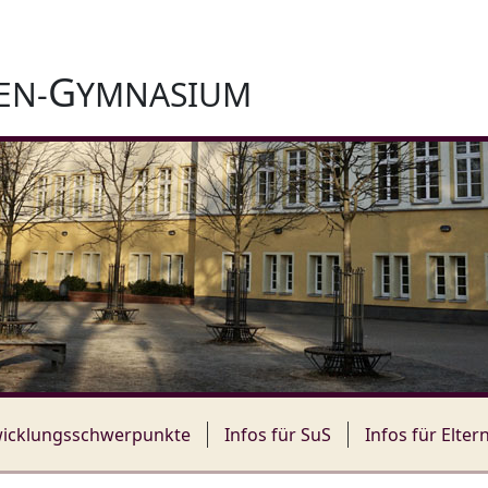
G
EN-
YMNASIUM
icklungsschwerpunkte
Infos für SuS
Infos für Elter